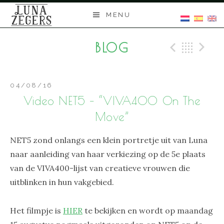
Skip
MENU
to
content
BLOG
Previo
Bac
N
04/08/16
Video NET5 – “VIVA400 On The
Move”
NET5 zond onlangs een klein portretje uit van Luna
naar aanleiding van haar verkiezing op de 5e plaats
van de VIVA400-lijst van creatieve vrouwen die
uitblinken in hun vakgebied.
Het filmpje is
HIER
te bekijken en wordt op maandag