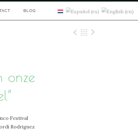
TACT
BLOG
Previous Beric
Back
Next Beri
n onze
el”
nco Festival
Jordi Rodriguez