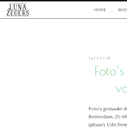
Skip
HOME
BIO
to
content
14/07/16
Foto’
vo
Foto’s gemaakt 
Rotterdam, 25-06-
(gitaar), Udo Dem