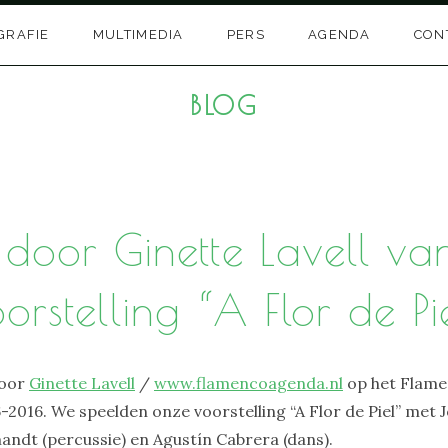
GRAFIE
MULTIMEDIA
PERS
AGENDA
CON
BLOG
s door Ginette Lavell va
orstelling “A Flor de Pi
door
Ginette Lavell
/
www.flamencoagenda.nl
op het Flame
2016. We speelden onze voorstelling “A Flor de Piel” met 
andt (percussie) en Agustín Cabrera (dans).