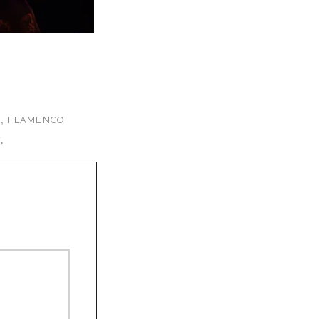
,
A
FLAMENCO
.
T