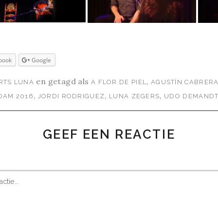
book
Google
en getagd als
,
RTS LUNA
A FLOR DE PIEL
AGUSTÍN CABRER
,
,
,
DAM 2016
JORDI RODRIGUEZ
LUNA ZEGERS
UDO DEMAND
GEEF EEN REACTIE