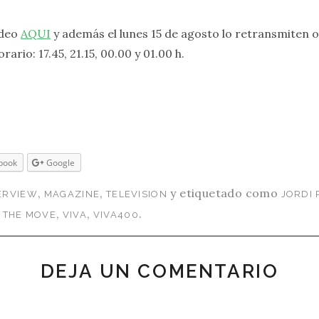
ídeo
AQUI
y además el lunes 15 de agosto lo retransmiten 
rario: 17.45, 21.15, 00.00 y 01.00 h.
book
Google
,
,
y etiquetado como
ERVIEW
MAGAZINE
TELEVISION
JORDI
,
,
.
 THE MOVE
VIVA
VIVA400
DEJA UN COMENTARIO