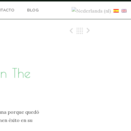
NTACTO
BLOG
Previous Entra
Back
Next Entr
n The
Luna porque quedó
enen éxito en su