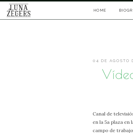
Skip
HOME
BIOGR
to
content
04 DE AGOSTO 
Víde
Canal de televis
en la 5a plaza en 
campo de trabajo