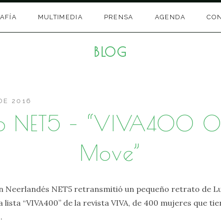
AFÍA
MULTIMEDIA
PRENSA
AGENDA
CO
BLOG
DE 2016
o NET5 – “VIVA400 O
Move”
ión Neerlandés NET5 retransmitió un pequeño retrato de 
la lista “VIVA400” de la revista VIVA, de 400 mujeres que ti
.