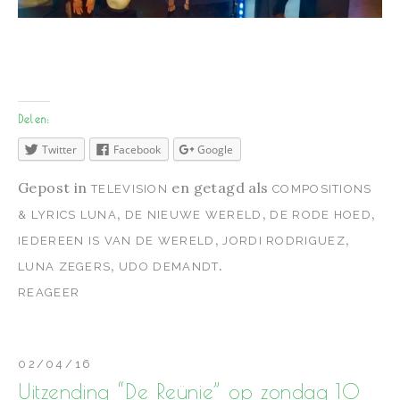
Delen:
Twitter
Facebook
Google
Gepost in
en getagd als
TELEVISION
COMPOSITIONS
,
,
,
& LYRICS LUNA
DE NIEUWE WERELD
DE RODE HOED
,
,
IEDEREEN IS VAN DE WERELD
JORDI RODRIGUEZ
,
.
LUNA ZEGERS
UDO DEMANDT
REAGEER
02/04/16
Uitzending “De Reünie” op zondag 10