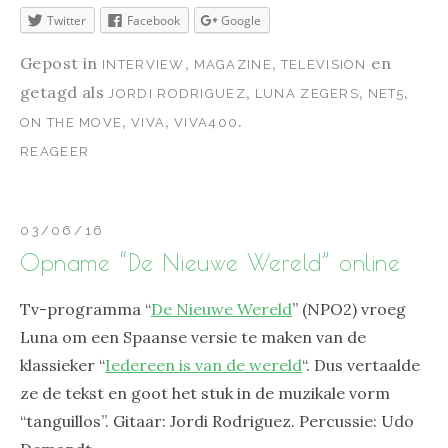
Twitter
Facebook
Google
Gepost in
,
,
en
INTERVIEW
MAGAZINE
TELEVISION
getagd als
,
,
,
JORDI RODRIGUEZ
LUNA ZEGERS
NET5
,
,
.
ON THE MOVE
VIVA
VIVA400
REAGEER
03/06/16
Opname “De Nieuwe Wereld” online
Tv-programma “
De Nieuwe Wereld
” (NPO2) vroeg
Luna om een Spaanse versie te maken van de
klassieker “
Iedereen is van de wereld
“. Dus vertaalde
ze de tekst en goot het stuk in de muzikale vorm
“tanguillos”. Gitaar: Jordi Rodriguez. Percussie: Udo