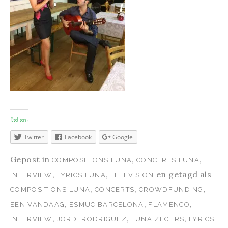
Delen:
Twitter
Facebook
Google
Gepost in
,
,
COMPOSITIONS LUNA
CONCERTS LUNA
,
,
en getagd als
INTERVIEW
LYRICS LUNA
TELEVISION
,
,
,
COMPOSITIONS LUNA
CONCERTS
CROWDFUNDING
,
,
,
EEN VANDAAG
ESMUC BARCELONA
FLAMENCO
,
,
,
INTERVIEW
JORDI RODRIGUEZ
LUNA ZEGERS
LYRICS