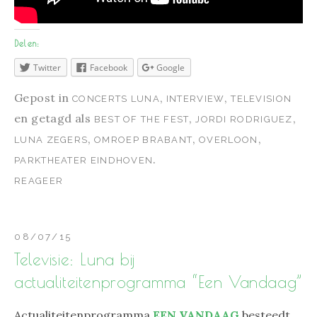
Delen:
Twitter
Facebook
Google
Gepost in
,
,
CONCERTS LUNA
INTERVIEW
TELEVISION
en getagd als
,
,
BEST OF THE FEST
JORDI RODRIGUEZ
,
,
,
LUNA ZEGERS
OMROEP BRABANT
OVERLOON
.
PARKTHEATER EINDHOVEN
REAGEER
08/07/15
Televisie: Luna bij
actualiteitenprogramma “Een Vandaag”
Actualiteitenprogramma
EEN VANDAAG
besteedt