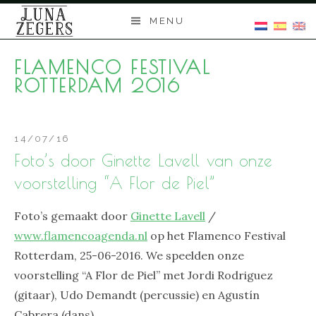
Skip
MENU
to
content
FLAMENCO FESTIVAL
ROTTERDAM 2016
14/07/16
Foto’s door Ginette Lavell van onze
voorstelling “A Flor de Piel”
Foto’s gemaakt door
Ginette Lavell
/
www.flamencoagenda.nl
op het Flamenco Festival
Rotterdam, 25-06-2016. We speelden onze
voorstelling “A Flor de Piel” met Jordi Rodriguez
(gitaar), Udo Demandt (percussie) en Agustín
Cabrera (dans).