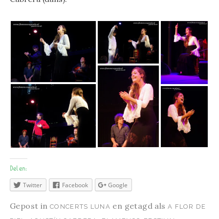
Delen:
Twitter
Facebook
Google
Gepost in
en getagd als
CONCERTS LUNA
A FLOR DE