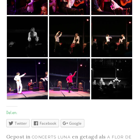
Delen:
Twitter
Facebook
Google
Gepost in
en getagd als
CONCERTS LUNA
A FLOR DE