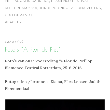
,
,
PIEL
AGUSTÍN CABRERA
FLAMENCO FESTIVAL
,
,
,
ROTTERDAM 2016
JORDI RODRIGUEZ
LUNA ZEGERS
.
UDO DEMANDT
REAGEER
12/07/16
Foto’s “A Flor de Piel”
Foto’s van onze voorstelling “A Flor de Piel” op
Flamenco Festival Rotterdam, 25-6-2016
Fotografen / bronnen: iKia.nu, Elles Lensen, Judith
Bloemendaal