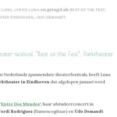
,
en getagd als
,
 LUNA
LYRICS LUNA
BEST OF THE FEST
,
.
ATER EINDHOVEN
UDO DEMANDT
er-festival “Best of the Fest”, Parktheater
an Nederlands spannendste theaterfestivals, heeft Luna
rktheater in Eindhoven
dat afgelopen januari werd
“
Entre Dos Mundos
“, haar afstudeerconcert in
Jordi Rodriguez
(flamencogitaar) en
Udo
Demandt