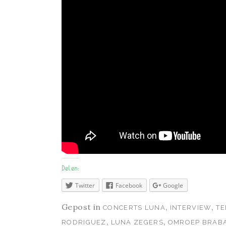
Delen:
Twitter
Facebook
Google
Gepost in
,
,
CONCERTS LUNA
INTERVIEW
TE
,
,
RODRIGUEZ
LUNA ZEGERS
OMROEP BRAB