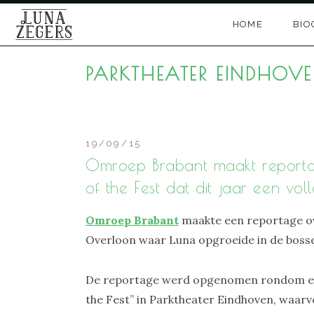
Skip
HOME
BIO
to
content
PARKTHEATER EINDHOV
19/09/15
Omroep Brabant maakt reportage
of the Fest dat dit jaar een v
Omroep Brabant
maakte een reportage o
Overloon waar Luna opgroeide in de bosse
De reportage werd opgenomen rondom een a
the Fest” in Parktheater Eindhoven, waa