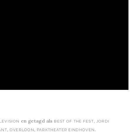
en getagd als
,
LEVISION
BEST OF THE FEST
JORDI
,
,
.
ANT
OVERLOON
PARKTHEATER EINDHOVEN