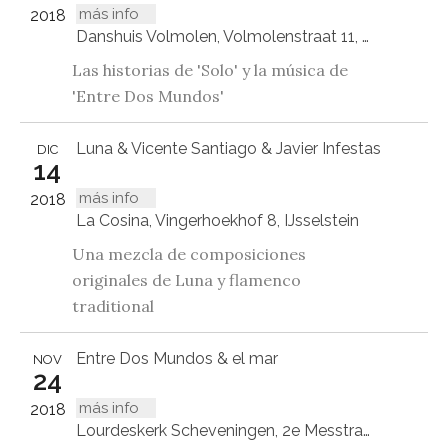
más info
2018
Danshuis Volmolen, Volmolenstraat 11, Maaseik (Opoeteren), België
Las historias de 'Solo' y la música de
'Entre Dos Mundos'
Luna & Vicente Santiago & Javier Infestas
DIC
14
más info
2018
La Cosina, Vingerhoekhof 8, IJsselstein
Una mezcla de composiciones
originales de Luna y flamenco
traditional
Entre Dos Mundos & el mar
NOV
24
más info
2018
Lourdeskerk Scheveningen, 2e Messtraat 108, Den Haag