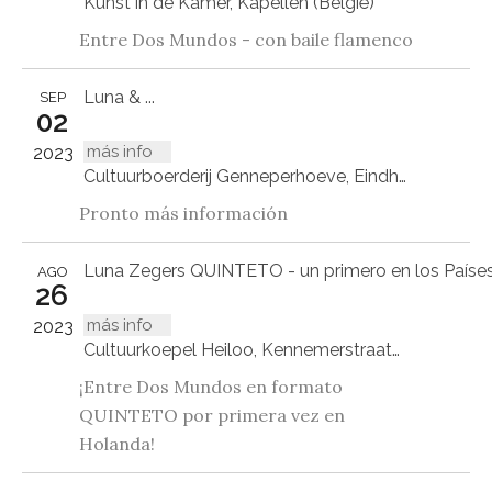
Kunst in de Kamer, Kapellen (België)
Entre Dos Mundos - con baile flamenco
Luna & ...
SEP
02
más info
2023
Cultuurboerderij Genneperhoeve, Eindhoven
Pronto más información
Luna Zegers QUINTETO - un primero en los Países
AGO
26
más info
2023
Cultuurkoepel Heiloo, Kennemerstraatweg 464, Heiloo
¡Entre Dos Mundos en formato
QUINTETO por primera vez en
Holanda!