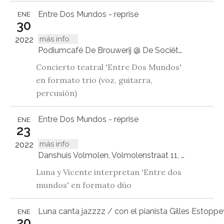
Entre Dos Mundos - reprise
ENE
30
más info
2022
Podiumcafé De Brouwerij @ De Sociëteit, Luttik Oudorp 78, 1811 MZ Alkmaar
Concierto teatral 'Entre Dos Mundos'
en formato trio (voz, guitarra,
percusión)
Entre Dos Mundos - reprise
ENE
23
más info
2022
Danshuis Volmolen, Volmolenstraat 11, Maaseik (Opoeteren), België
Luna y Vicente interpretan 'Entre dos
mundos' en formato dúo
Luna canta jazzzz / con el pianista Gilles Estoppe
ENE
20