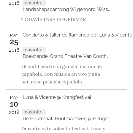
más info
2018
Landschapscamping Wilgenoord, Wissenkerke
TODAVÍA PARA CONFIRMAR
Concierto & taller de flamenco por Luna & Vicente
MAY
25
más info
2018
Boekhandel Grand Theatre, Van Coothplein 17b, Breda
Grand Theatre organiza una noche
española, con música en vivo y una
hermosa película española
Luna & Vicente @ Krangfestival
MAY
10
más info
2018
De Houtmaat, Houtmaatweg 9, Hengelo
Durante este soleado festival, Luna y