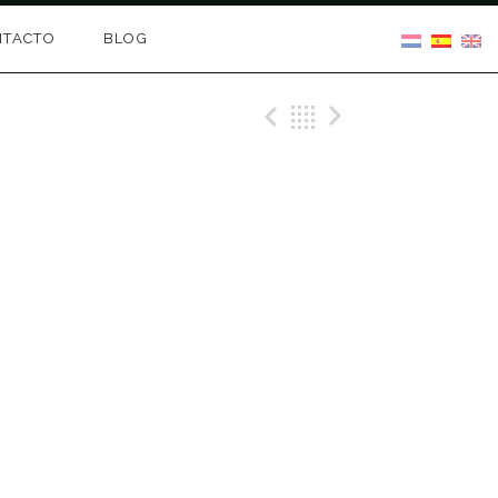
NTACTO
BLOG
Previous Gig
Back
Next Gig