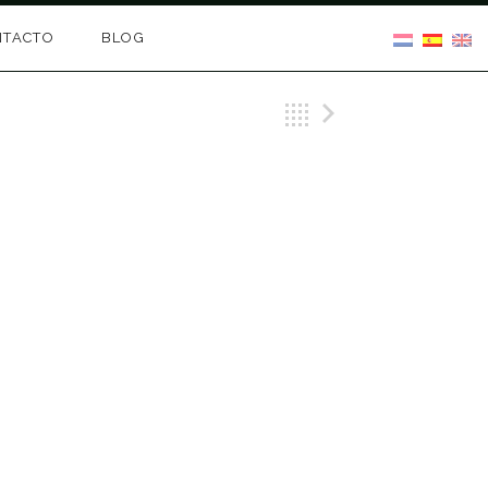
NTACTO
BLOG
Back
Next Gig