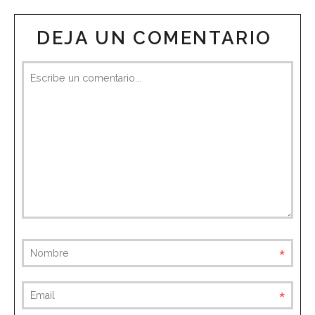
DEJA UN COMENTARIO
requ
requ