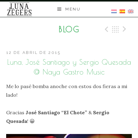
Skip
MENU
to
content
BLOG
Previo
Bac
N
12 DE ABRIL DE 2015
Luna, José Santiago y Sergio Quesada
@ Naya Gastro Music
Me lo pasé bomba anoche con estos dos fieras a mi
lado!
Gracias
José Santiago “El Chote”
&
Sergio
Quesada
! 😀