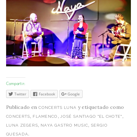
Compartir:
Twitter
Facebook
Google
Publicado en
y etiquetado como
CONCERTS LUNA
,
,
,
CONCERTS
FLAMENCO
JOSÉ SANTIAGO "EL CHOTE"
,
,
LUNA ZEGERS
NAYA GASTRO MUSIC
SERGIO
.
QUESADA